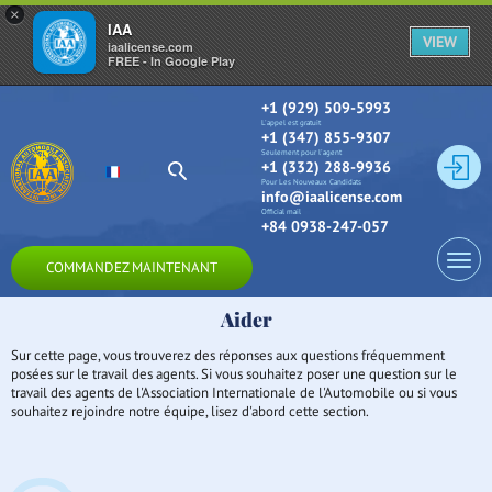
×
IAA
VIEW
iaalicense.com
FREE - In Google Play
+1 (929) 509-5993
L'appel est gratuit
+1 (347) 855-9307
Seulement pour l'agent
+1 (332) 288-9936
Pour Les Nouveaux Candidats
info@iaalicense.com
Official mail
+84 0938-247-057
COMMANDEZ MAINTENANT
Aider
Sur cette page, vous trouverez des réponses aux questions fréquemment
posées sur le travail des agents. Si vous souhaitez poser une question sur le
travail des agents de l'Association Internationale de l'Automobile ou si vous
souhaitez rejoindre notre équipe, lisez d'abord cette section.