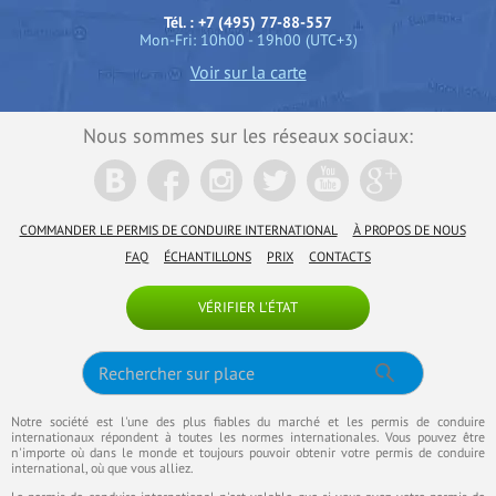
Tél. : +7 (495) 77-88-557
Mon-Fri: 10h00 - 19h00 (UTC+3)
Voir sur la carte
Nous sommes sur les réseaux sociaux:
COMMANDER LE PERMIS DE CONDUIRE INTERNATIONAL
À PROPOS DE NOUS
FAQ
ÉCHANTILLONS
PRIX
CONTACTS
VÉRIFIER L'ÉTAT
Notre société est l'une des plus fiables du marché et les permis de conduire
internationaux répondent à toutes les normes internationales. Vous pouvez être
n'importe où dans le monde et toujours pouvoir obtenir votre permis de conduire
international, où que vous alliez.