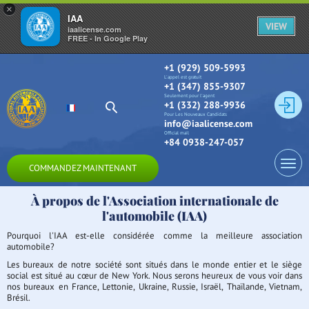
×
IAA
VIEW
iaalicense.com
FREE - In Google Play
+1 (929) 509-5993
L'appel est gratuit
+1 (347) 855-9307
Seulement pour l'agent
+1 (332) 288-9936
Pour Les Nouveaux Candidats
info@iaalicense.com
Official mail
+84 0938-247-057
COMMANDEZ MAINTENANT
À propos de l'Association internationale de
l'automobile (IAA)
Pourquoi l'IAA est-elle considérée comme la meilleure association
automobile?
Les bureaux de notre société sont situés dans le monde entier et le siège
social est situé au cœur de New York. Nous serons heureux de vous voir dans
nos bureaux en France, Lettonie, Ukraine, Russie, Israël, Thaïlande, Vietnam,
Brésil.