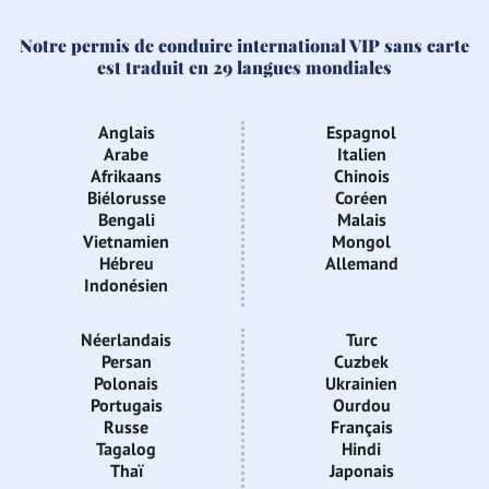
Notre permis de conduire international VIP sans carte
est traduit en 29 langues mondiales
Anglais
Espagnol
Arabe
Italien
Afrikaans
Chinois
Biélorusse
Coréen
Bengali
Malais
Vietnamien
Mongol
Hébreu
Allemand
Indonésien
Néerlandais
Turc
Persan
Cuzbek
Polonais
Ukrainien
Portugais
Ourdou
Russe
Français
Tagalog
Hindi
Thaï
Japonais