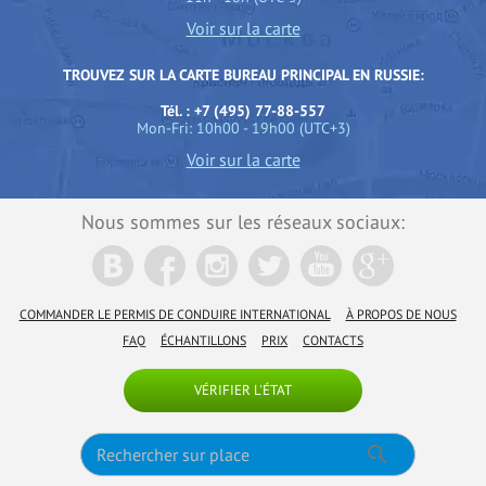
Voir sur la carte
TROUVEZ SUR LA CARTE BUREAU PRINCIPAL EN RUSSIE:
Tél. : +7 (495) 77-88-557
Mon-Fri: 10h00 - 19h00 (UTC+3)
Voir sur la carte
Nous sommes sur les réseaux sociaux:
COMMANDER LE PERMIS DE CONDUIRE INTERNATIONAL
À PROPOS DE NOUS
FAQ
ÉCHANTILLONS
PRIX
CONTACTS
VÉRIFIER L'ÉTAT