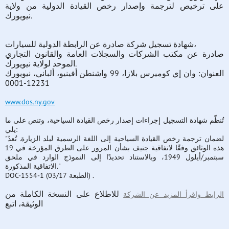
على ترخيص لترجمة وإصدار رخص القيادة الدولية من ولاية
نيويورك.
شهادة تسجيل شركة صادرة عن الرابطة الدولية للسيارات،
صادرة عن مكتب الشركات والسجلات العامة والقانون التجاري
الموحد لولاية نيويورك.
العنوان: وان إي كوميرس بلازا، 99 واشنطن أفينيو، ألباني، نيويورك
12231-0001
www.dos.ny.gov
تُنظّم شهادة التسجيل إجراءات إصدار رخص القيادة السياحية، وتنص على ما
يلي:
"لضمان ترجمة رخص القيادة السياحية إلى اللغة الرسمية لبلد الزيارة. تُعدّ
هذه الوثائق وفقًا لاتفاقية جنيف بشأن المرور على الطرق المؤرخة في 19
سبتمبر/أيلول 1949، وبالاستناد تحديدًا إلى النموذج الوارد في ملحق
الاتفاقية المذكورة."
DOC-1554-1 (الطبعة 03/17) .
للاطلاع على النسخة الكاملة من
الرابط واقرأ المزيد عن الشركة
الوثيقة، اتبع