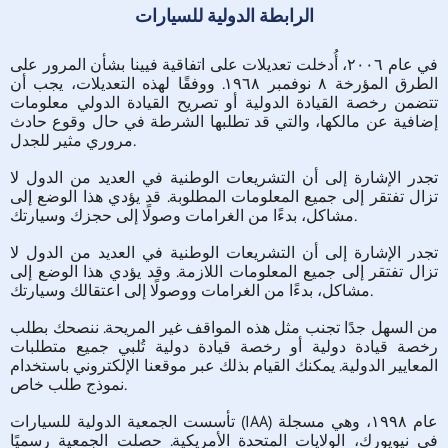
الرابطة الدولية للسيارات
في عام ٢٠٠٦، أُدخلت تعديلات على اتفاقية فيينا بشأن المرور على
الطرق المؤرخة ٨ نوفمبر ١٩٦٨. ووفقًا لهذه التعديلات، يجب أن
تتضمن رخصة القيادة الدولية أو تصريح القيادة الدولي معلومات
إضافية عن مالكها، والتي قد تطلبها الشرطة في حال وقوع حادث
مروري مثير للجدل.
تجدر الإشارة إلى أن التشريعات الوطنية في العديد من الدول لا
تزال تفتقر إلى جميع المعلومات المطلوبة. قد يؤدي هذا الوضع إلى
مشاكل، بدءًا من الغرامات وصولًا إلى حجزك وسيارتك.
تجدر الإشارة إلى أن التشريعات الوطنية في العديد من الدول لا
تزال تفتقر إلى جميع المعلومات اللازمة. وقد يؤدي هذا الوضع إلى
مشاكل، بدءًا من الغرامات ووصولًا إلى اعتقالك وسيارتك.
من السهل جدًا تجنب مثل هذه المواقف غير المريحة. ننصحك بطلب
رخصة قيادة دولية أو رخصة قيادة دولية تُلبي جميع متطلبات
المعايير الدولية. يمكنك القيام بذلك عبر موقعنا الإلكتروني باستخدام
نموذج طلب خاص.
تأسست الجمعية الدولية للسيارات (IAA) عام ١٩٩٨، وهي مسجلة
في نيويورك، الولايات المتحدة الأمريكية. حصلت الجمعية رسميًا