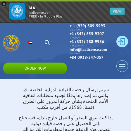
×
IAA
VIEW
iaalicense.com
FREE - In Google Play
+ 1 (929) 509-5993
المكالمة مجانية
+1 (347) 855-9307
للوكيل فقط
+1 (332) 288-9936
للمتقدمين الجدد
info@iaalicense.com
Official mail
+84 0938-247-057
ORDER NOW
سيتم إرسال رخصة القيادة الدولية الخاصة بك،
والتي تم إصدارها وفقًا لجميع متطلبات اتفاقية
الأمم المتحدة بشأن حركة المرور على الطرق
(فيينا، 1968)، من أقرب مكتب
إذا كنت تنوي السفر أو العمل خارج بلدك، فستحتاج
إلى الحصول على رخصة قيادة دولية.
تتضمن هذه الوثيقة جميع المعلومات اللازمة التي