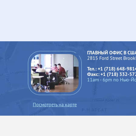
ГЛАВНЫЙ ОФИС В СШ
2815 Ford Street Broo
Тел.: +1 (718) 648-981
Факс: +1 (718) 332-57
11am - 6pm по Нью-Й
Посмотреть на карте