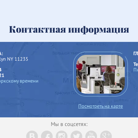
Контактная информация
А:
Г
klyn NY 11235
Те
4
П
21
оркскому времени
Посмотреть на карте
Мы в соцсетях: