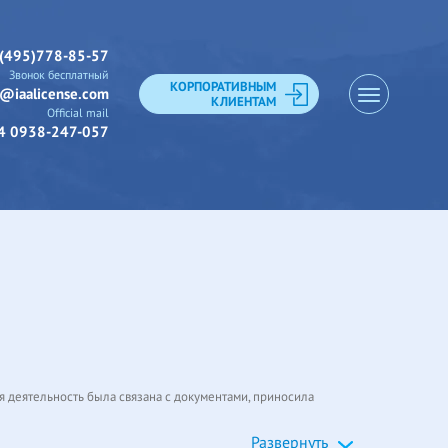
(495)778-85-57
Звонок бесплатный
КОРПОРАТИВНЫМ
o@iaalicense.com
КЛИЕНТАМ
Official mail
4 0938-247-057
ная деятельность была связана с документами, приносила
Развернуть
ены законодательно, а работа агента – проверить