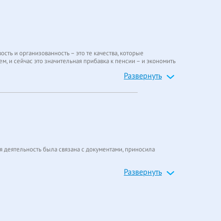
ость и организованность – это те качества, которые
ем, и сейчас это значительная прибавка к пенсии – и экономить
Развернуть
ё чаще им требуются международные водительские
 ощущать свою пользу, да ещё и получать за это приличную
ная деятельность была связана с документами, приносила
Развернуть
ены законодательно, а работа агента – проверить
чения я понял, что для усидчивого и внимательного человека
ного, и я увидел, что сотрудничество с IAA приносит приятные