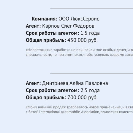
информацию на каждой стадии. Нужно быть уверенным, что свед
(такого, как я) – это не проблема.
Сначала я не верил, что обработка заказов на международные п
Компания:
ООО ЛюксСервис
плоды. Теперь мне не приходится раздумывать, где подработать
Агент:
Карпов Олег Федоров
Срок работы агентом:
1,5 года
Общая прибыль:
450 000 руб.
«Непостоянные заработки не приносили мне особых денег, и то
специальности, но при этом такая, чтобы успевать вовремя выпл
И тогда я узнал о возможности быть агентом International Aut
проверке и заполнении информации, готовность нести ответств
Я заполнил небольшую анкету, и уже скоро приступил к работе.
чтобы не допустить «замыливания» взгляда. Но с этим я легко с
Агент:
Дмитриева Алёна Павловна
Срок работы агентом:
2,5 года
Больше всего мне понравилось то, что я могу выполнять любой 
основной работой, я мог продавать больше МВУ, и таким образо
Общая прибыль:
700 000 руб.
«Моим навыкам продаж требовалось новое применение, и я стала 
с базой International Automobile Association, привлекая клиен
не заметила, как продажа МВУ стала приносить мне не только д
оплата мотивирует продавать больше, так что я чувствую удов
Работа с IAA позволила мне развиваться личностно и профессио