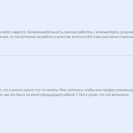
sociation надолго. Коммуникабельность, умение работать с компьютером, усидчив
ение, то поступление на работу в качестве агента в IAA стало для меня спасени
ки.
особых трудностей. Да и люди путешествуют с каждым годом всё больше, и вс
ей день. Это позволяет мне оставаться активным членом общества. Так приятно
ь – наверное, кис бы где-нибудь консьержем или дворником».
онял, что в жизни нужно что-то менять. Мне хотелось, чтобы моя профессиональ
, как это было на моей предыдущей работе. С IAA я узнал, что это возможно.
иями – это большая ответственность, ведь МВУ должны быть идеально оформл
ения корректны и соответствуют истине, что нет ошибок. Но уже на стадии обу
рава может приносить какой-то реальный доход. Однако вскоре работы стало м
 и куда приложить свои таланты, когда я нашел такое поле деятельности».