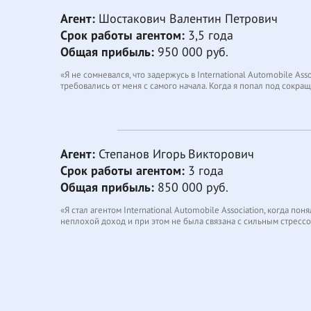
поблагодарить IAA».
Агент:
Шостакович Валентин Петрович
Срок работы агентом:
3,5 года
Общая прибыль:
950 000 руб.
«Я не сомневался, что задержусь в International Automobile As
требовались от меня с самого начала. Когда я попал под сокращ
не приходится, и не скучно, и есть на что покупать внукам подар
Сейчас работа уже вошла в свою колею, и не доставляет мне 
удостоверения. А это значит, что и мой заработок растет.
Я очень рад, что наше сотрудничество с IAA продолжается по с
Агент:
Степанов Игорь Викторович
оплату. Не знаю, что бы я делал, если бы не такая возможност
Срок работы агентом:
3 года
Общая прибыль:
850 000 руб.
«Я стал агентом International Automobile Association, когда п
неплохой доход и при этом не была связана с сильным стрессом
Конечно, работа с международными водительскими удостоверен
информацию на каждой стадии. Нужно быть уверенным, что свед
(такого, как я) – это не проблема.
Сначала я не верил, что обработка заказов на международные п
плоды. Теперь мне не приходится раздумывать, где подработать