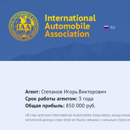
RU
Агент:
Степанов Игорь Викторович
Срок работы агентом:
3 года
Общая прибыль:
850 000 руб.
«Я стал агентом International Automobile Association, когда п
неплохой доход и при этом не была связана с сильным стрессом
Конечно, работа с международными водительскими удостоверен