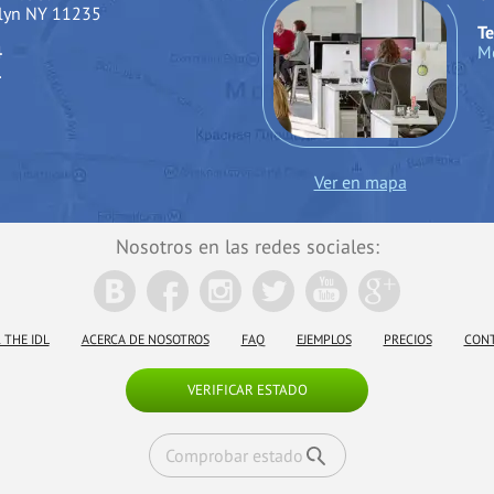
klyn NY 11235
Te
4
Mo
1
Ver en mapa
Nosotros en las redes sociales:
 THE IDL
ACERCA DE NOSOTROS
FAQ
EJEMPLOS
PRECIOS
CON
VERIFICAR ESTADO