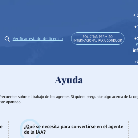
+ 
+
SOLICITAR PERMISO
+
Verificar estado de licencia
INTERNACIONAL PARA CONDUCIR
P
in
+
Ayuda
frecuentes sobre el trabajo de los agentes. Si quiere preguntar algo acerca de la o
ste apartado.
de
¿Qué se necesita para convertirse en el agente
de la IAA?