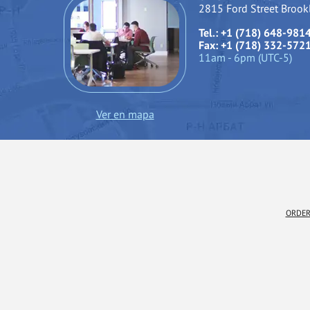
2815 Ford Street Broo
Tel.: +1 (718) 648-981
Fax: +1 (718) 332-572
11am - 6pm (UTC-5)
Ver en mapa
ORDER