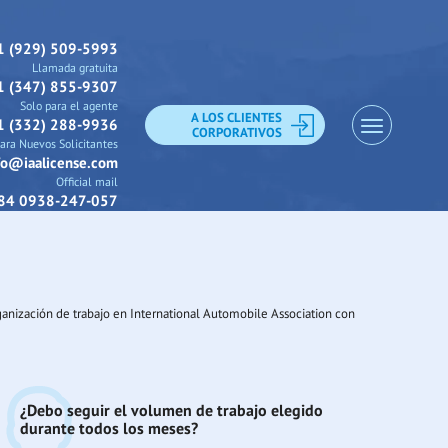
1 (929) 509-5993
Llamada gratuita
1 (347) 855-9307
Solo para el agente
A LOS CLIENTES
1 (332) 288-9936
CORPORATIVOS
ara Nuevos Solicitantes
fo@iaalicense.com
Official mail
84 0938-247-057
rganización de trabajo en International Automobile Association con
¿Debo seguir el volumen de trabajo elegido
durante todos los meses?